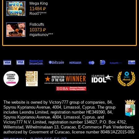
Mega King
11484 ₽
Root77***
Fisticuffs
10373 ₽
mgarkunov***
Cool Buck
11516 ₽
beautif***
Ned And His Friends
6868 ₽
SmileLow***
Robin Hood
5682 ₽
lucky***
The website is owned by Victory777 group of companies, 84,
Spyrou Kyprianou Avenue, 4004, Limassol, Cyprus. The group
includes Leondra Limited, registration number HE349390, 84,
Spyrou Kyprianou Avenue, 4004, Limassol, Cyprus, and
Victory777 N.V. Limited, registration number 134627, P.O. Box 4762,
Willemstad, Wilhelminalaan 13, Curacao, E-Commerce Park Vredenberg,
authorized by Goverment of Curacao, license number 8048/JAZ2015-009