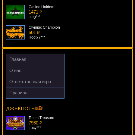
Casino Holdem
1471 ₽
aleg***
Olympic Champion
501 ₽
Root77***
Beach
3949 ₽
alex***
Главная
Paco And Popping Peppers
О нас
1037 ₽
Egoistik***
Ответственная игра
The Wild Wood
Правила
3697 ₽
Germinator
alex***
14051 ₽
superman***
ДЖЕКПОТЫ
Totem Treasure
7960 ₽
Lucy***