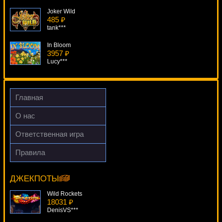
Joker Wild
485 ₽
tank***
In Bloom
3957 ₽
Lucy***
Masques Of San Marco
4520 ₽
lucky***
Главная
Super Lucky Frog
О нас
2073 ₽
tank***
Ответственная игра
Hexaline
Правила
2226 ₽
Steam Punk Heroes
Deni***
5910 ₽
alex***
ДЖЕКПОТЫ
Wild Rockets
18031 ₽
DenisVS***