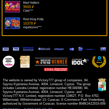
Mad Hatters
9000 ₽
Cteb***
Reel King Potty
10378 ₽
mgarkunov***
Jackpot Giant
5948 ₽
sgvwood***
Super Lucky Frog
17978 ₽
tank***
Victorious
18480 ₽
Egoistik***
The website is owned by Victory777 group of companies, 84,
Spyrou Kyprianou Avenue, 4004, Limassol, Cyprus. The group
includes Leondra Limited, registration number HE349390, 84,
Spyrou Kyprianou Avenue, 4004, Limassol, Cyprus, and
Victory777 N.V. Limited, registration number 134627, P.O. Box 4762,
Willemstad, Wilhelminalaan 13, Curacao, E-Commerce Park Vredenberg,
authorized by Goverment of Curacao, license number 8048/JAZ2015-009