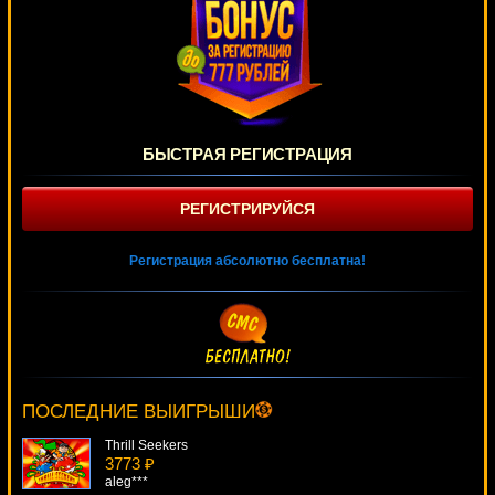
БЫСТРАЯ РЕГИСТРАЦИЯ
РЕГИСТРИРУЙСЯ
Регистрация абсолютно бесплатна!
Ghosts Of Christmas
646 ₽
sgvwood***
ПОСЛЕДНИЕ ВЫИГРЫШИ
Thrill Seekers
3773 ₽
aleg***